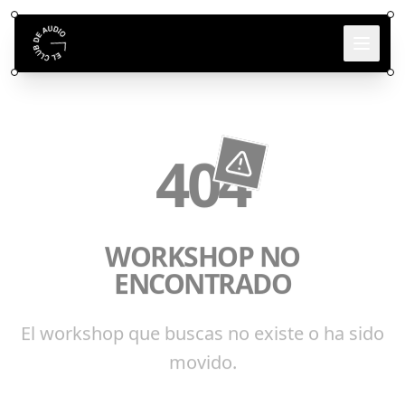
404
WORKSHOP NO
ENCONTRADO
El workshop que buscas no existe o ha sido
movido.